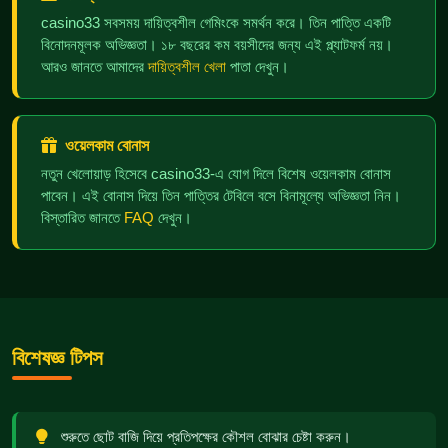
casino33 সবসময় দায়িত্বশীল গেমিংকে সমর্থন করে। তিন পাত্তি একটি
বিনোদনমূলক অভিজ্ঞতা। ১৮ বছরের কম বয়সীদের জন্য এই প্ল্যাটফর্ম নয়।
আরও জানতে আমাদের
দায়িত্বশীল খেলা
পাতা দেখুন।
ওয়েলকাম বোনাস
নতুন খেলোয়াড় হিসেবে casino33-এ যোগ দিলে বিশেষ ওয়েলকাম বোনাস
পাবেন। এই বোনাস দিয়ে তিন পাত্তির টেবিলে বসে বিনামূল্যে অভিজ্ঞতা নিন।
বিস্তারিত জানতে
FAQ
দেখুন।
বিশেষজ্ঞ টিপস
শুরুতে ছোট বাজি দিয়ে প্রতিপক্ষের কৌশল বোঝার চেষ্টা করুন।