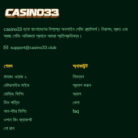
casino33 হলো বাংলাদেশের বিশ্বস্ত অনলাইন গেমিং প্ল্যাটফর্ম। নিরাপদ, দ্রুত এবং
স্বচ্ছ গেমিং অভিজ্ঞতা প্রদানে আমরা প্রতিশ্রুতিবদ্ধ।
support@casino33.club
গেমস
অ্যাকাউন্ট
মাহজং ওয়েজ ২
নিবন্ধন
বেটারলাইভ লাইভ
প্রবেশ করুন
বোম্বিং ফিশিং
অ্যাপ
তিন পাত্তি
খেলা
অল-স্টার ফিশিং
faq
ওশান কিং জ্যাকপট
গো রাশ