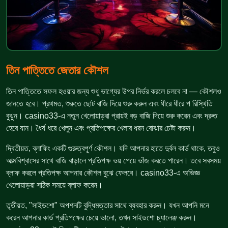
তিন পাত্তিতে জেতার কৌশল
তিন পাত্তিতে সফল হওয়ার জন্য শুধু ভাগ্যের উপর নির্ভর করলে চলবে না — কৌশলও
জানতে হবে। প্রথমত, শুরুতে ছোট বাজি দিয়ে শুরু করুন এবং ধীরে ধীরে প রিস্থিতি
বুঝুন। casino33-এ নতুন খেলোয়াড়রা প্রায়ই বড় বাজি দিয়ে শুরু করেন এবং দ্রুত
হেরে যান। ধৈর্য ধরে খেলুন এবং প্রতিপক্ষের খেলার ধরন বোঝার চেষ্টা করুন।
দ্বিতীয়ত, ব্লাফিং একটি গুরুত্বপূর্ণ কৌশল। যদি আপনার হাতে দুর্বল কার্ড থাকে, তবুও
আত্মবিশ্বাসের সাথে বাজি বাড়ালে প্রতিপক্ষ ভয় পেয়ে ভাঁজ করতে পারেন। তবে সবসময়
ব্লাফ করলে প্রতিপক্ষ আপনার কৌশল বুঝে ফেলবে। casino33-এ অভিজ্ঞ
খেলোয়াড়রা সঠিক সময়ে ব্লাফ করেন।
তৃতীয়ত, "সাইডশো" অপশনটি বুদ্ধিমত্তার সাথে ব্যবহার করুন। যখন আপনি মনে
করেন আপনার কার্ড প্রতিপক্ষের চেয়ে ভালো, তখন সাইডশো চ্যালেঞ্জ করুন।