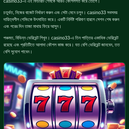
casino33-এ এই ফিচারটি গেমকে আরও কৌশলগত করে তোলে।
চতুর্থত, নিজের বাজেট নির্ধারণ করুন এবং সেটা মেনে চলুন। casino33 সবসময়
দায়িত্বশীল গেমিংকে উৎসাহিত করে। একটি নির্দিষ্ট পরিমাণ হারলে সেশন শেষ করুন
এবং পরের দিন তাজা মাথায় ফিরে আসুন।
পঞ্চমত, বিভিন্ন ভেরিয়েন্ট শিখুন। casino33-এ তিন পাত্তির একাধিক ভেরিয়েন্ট
রয়েছে এবং প্রতিটিতে আলাদা কৌশল কাজ করে। যত বেশি ভেরিয়েন্ট জানবেন, তত
বেশি সুযোগ পাবেন।