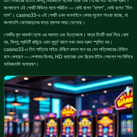
এটি পোকারের মতোই কিন্তু নিয়মগুলো অনেক সহজ এবং গেমের গতি অনেক দ্রুত।
বাংলাদেশে এই গেমটি বিভিন্ন নামে পরিচিত — কেউ বলেন "ফ্লাশ", কেউ বলেন "তিন
তাস"। casino33-এ এই গেমটি এখন অনলাইনে খেলার সুযোগ পাওয়া যাচ্ছে, যা
বাংলাদেশি খেলোয়াড়দের মধ্যে ব্যাপক সাড়া ফেলেছে।
গেমটির মূল আকর্ষণ হলো এর সরলতা এবং উত্তেজনা। মাত্র তিনটি কার্ড নিয়ে খেলা
হয়, কিন্তু প্রতিটি রাউন্ডে এমন মুহূর্ত আসে যখন হৃদয় দ্রুত স্পন্দিত হয়।
casino33-এ তিন পাত্তির লাইভ টেবিলে বসলে মনে হয় যেন সত্যিকারের টেবিলে
বসে খেলছেন — পেশাদার ডিলার, HD ক্যামেরা এবং রিয়েল-টাইম গেমপ্লে সব মিলিয়ে
অভিজ্ঞতাটা অসাধারণ।