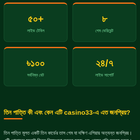
৫০+
৮
লাইভ টেবিল
গেম ভেরিয়েন্ট
৳১০০
২৪/৭
সর্বনিম্ন বেট
লাইভ সাপোর্ট
তিন পাত্তি কী এবং কেন এটি casino33-এ এত জনপ্রিয়?
তিন পাত্তি মূলত একটি তিন কার্ডের তাস গেম যা দক্ষিণ এশিয়ায় অত্যন্ত জনপ্রিয়।