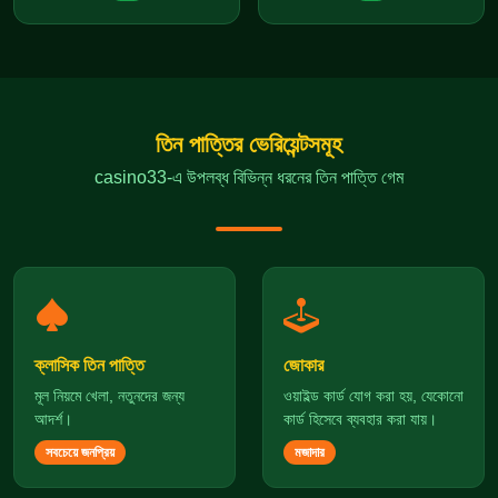
তিন পাত্তির ভেরিয়েন্টসমূহ
casino33-এ উপলব্ধ বিভিন্ন ধরনের তিন পাত্তি গেম
ক্লাসিক তিন পাত্তি
জোকার
মূল নিয়মে খেলা, নতুনদের জন্য
ওয়াইল্ড কার্ড যোগ করা হয়, যেকোনো
আদর্শ।
কার্ড হিসেবে ব্যবহার করা যায়।
সবচেয়ে জনপ্রিয়
মজাদার