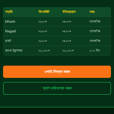
পদ্ধতি
ডিপোজিট
উইথড্রয়াল
সময়
bKash
৳১০০+
৳৫০০+
তাৎক্ষণিক
Nagad
৳১০০+
৳৫০০+
তাৎক্ষণিক
রকেট
৳১০০+
৳৫০০+
তাৎক্ষণিক
ব্যাংক ট্রান্সফার
৳১,০০০+
৳১,০০০+
১–২ দিন
এখনই নিবন্ধন করুন
অ্যাপ ডাউনলোড করুন