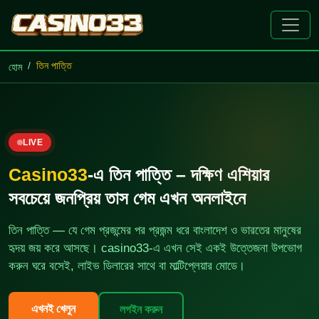
তিন পাত্তি
হোম
LIVE
Casino33
-এ তিন পাত্তি – দক্ষিণ এশিয়ার
সবচেয়ে জনপ্রিয় তাস গেম এখন অনলাইনে
তিন পাত্তি — যে গেম প্রজন্মের পর প্রজন্ম ধরে বাংলাদেশ ও ভারতের মানুষের
হৃদয় জয় করে আসছে। casino33-এ এখন সেই একই উত্তেজনা উপভোগ
করুন ঘরে বসেই, লাইভ ডিলারের সাথে বা মাল্টিপ্লেয়ার মোডে।
এখনই খেলুন
লগইন করুন